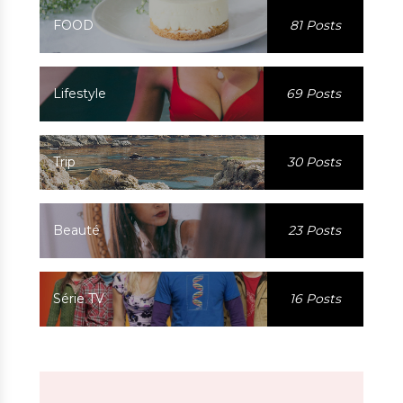
FOOD
81 Posts
Lifestyle
69 Posts
Trip
30 Posts
Beauté
23 Posts
Série TV
16 Posts