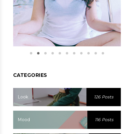
CATEGORIES
Look
126 Posts
Mood
116 Posts