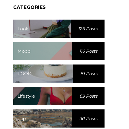
CATEGORIES
Look
126 Posts
Mood
116 Posts
FOOD
81 Posts
Lifestyle
69 Posts
Trip
30 Posts