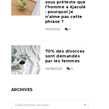
sous prétexte que
l’homme a éjaculé
: pourquoi je
n’aime pas cette
phrase ?
09/11/2022
0
70% des divorces
sont demandés
par les femmes
05/08/2022
0
ARCHIVES
Archives
Sélectionner un mois