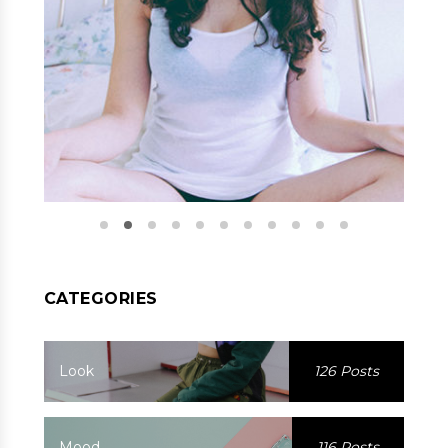
CATEGORIES
Look
126 Posts
Mood
116 Posts