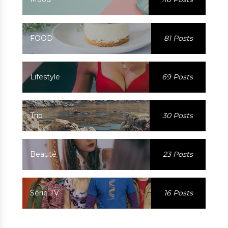
FOOD
81 Posts
Lifestyle
69 Posts
Trip
30 Posts
Beauté
23 Posts
Série TV
16 Posts