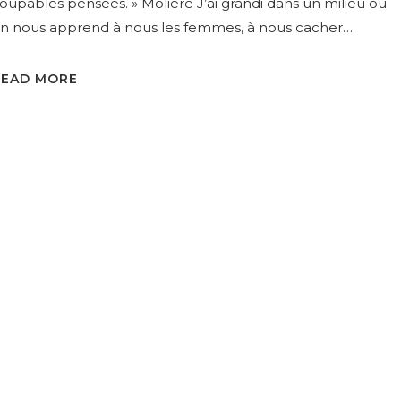
oupables pensées. » Molière J’ai grandi dans un milieu où
n nous apprend à nous les femmes, à nous cacher…
READ MORE