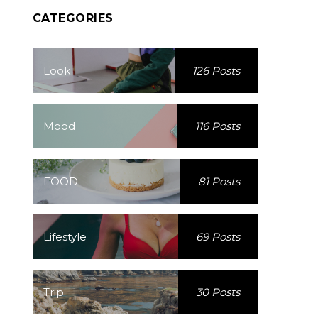
CATEGORIES
Look
126 Posts
Mood
116 Posts
FOOD
81 Posts
Lifestyle
69 Posts
Trip
30 Posts