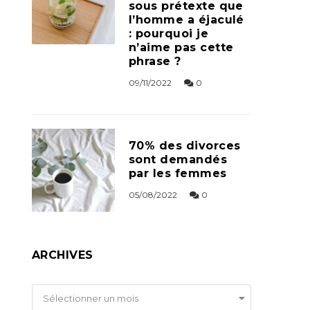
sous prétexte que
l’homme a éjaculé
: pourquoi je
n’aime pas cette
phrase ?
09/11/2022
0
70% des divorces
sont demandés
par les femmes
05/08/2022
0
ARCHIVES
Archives
Sélectionner un mois