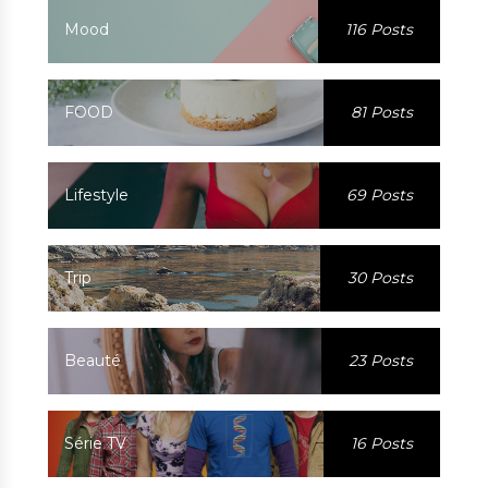
Mood
116 Posts
FOOD
81 Posts
Lifestyle
69 Posts
Trip
30 Posts
Beauté
23 Posts
Série TV
16 Posts