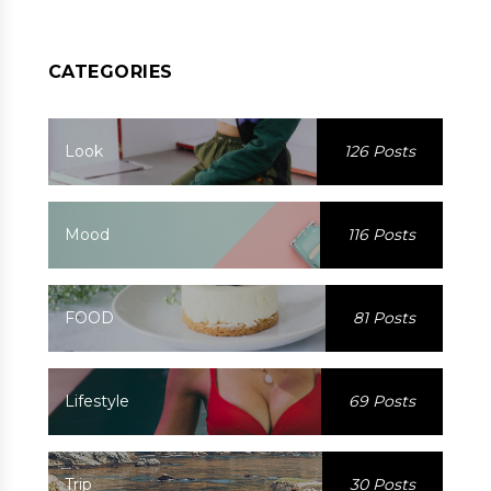
CATEGORIES
Look
126 Posts
Mood
116 Posts
FOOD
81 Posts
Lifestyle
69 Posts
Trip
30 Posts