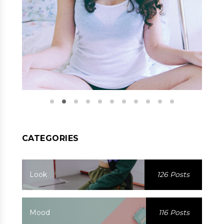
CATEGORIES
Look
126 Posts
Mood
116 Posts