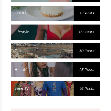
FOOD
81 Posts
Lifestyle
69 Posts
Trip
30 Posts
Beauté
23 Posts
Série TV
16 Posts