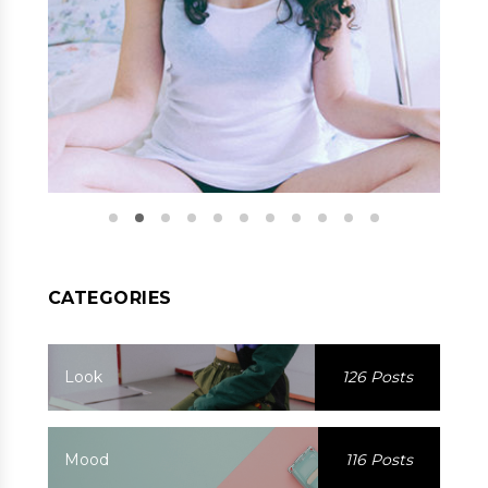
CATEGORIES
Look
126 Posts
Mood
116 Posts