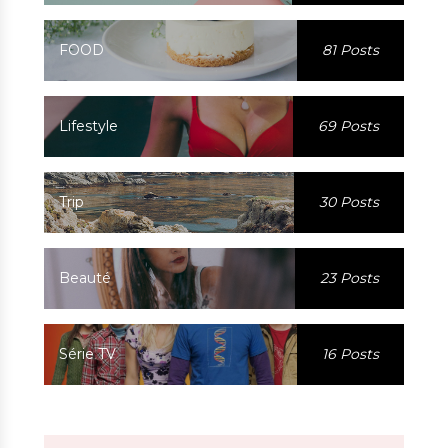
FOOD
81 Posts
Lifestyle
69 Posts
Trip
30 Posts
Beauté
23 Posts
Série TV
16 Posts