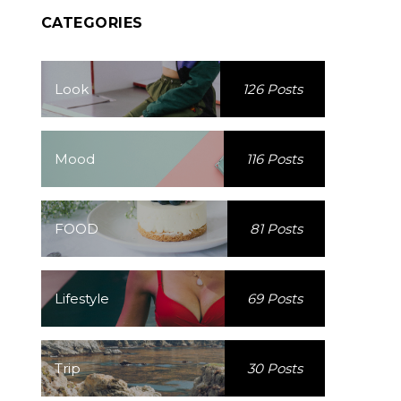
CATEGORIES
Look
126 Posts
Mood
116 Posts
FOOD
81 Posts
Lifestyle
69 Posts
Trip
30 Posts