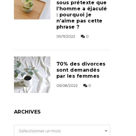
sous prétexte que
l’homme a éjaculé
: pourquoi je
n’aime pas cette
phrase ?
09/11/2022
0
70% des divorces
sont demandés
par les femmes
05/08/2022
0
ARCHIVES
Archives
Sélectionner un mois