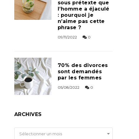
sous prétexte que
l’homme a éjaculé
: pourquoi je
n’aime pas cette
phrase ?
09/11/2022
0
70% des divorces
sont demandés
par les femmes
05/08/2022
0
ARCHIVES
Archives
Sélectionner un mois