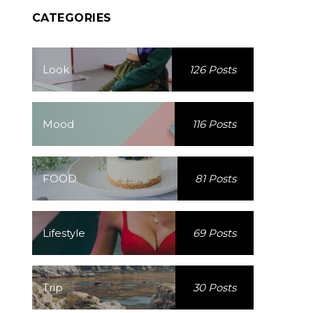
CATEGORIES
Look
126 Posts
Mood
116 Posts
FOOD
81 Posts
Lifestyle
69 Posts
Trip
30 Posts