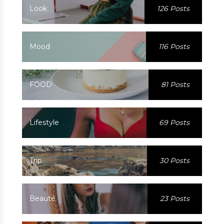
Look
126 Posts
Mood
116 Posts
FOOD
81 Posts
Lifestyle
69 Posts
Trip
30 Posts
Beauté
23 Posts