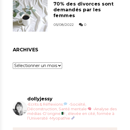
70% des divorces sont
demandés par les
femmes
05/08/2022
0
ARCHIVES
Archives
dollyjessy
•Ecrits & Réflexions
•Société,
Déconstruction, Santé mentale
•Analyse des
médias
•D’origine
, élevée en cité, formée à
l’Université
•Myopathie