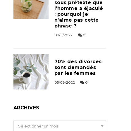
sous prétexte que
l’homme a éjaculé
: pourquoi je
n’aime pas cette
phrase ?
09/11/2022
0
70% des divorces
sont demandés
par les femmes
05/08/2022
0
ARCHIVES
Archives
Sélectionner un mois