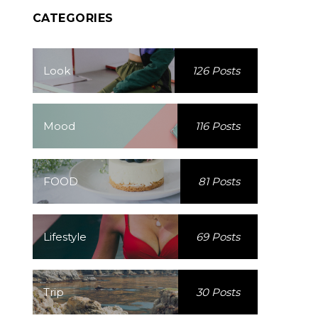
CATEGORIES
Look
126 Posts
Mood
116 Posts
FOOD
81 Posts
Lifestyle
69 Posts
Trip
30 Posts