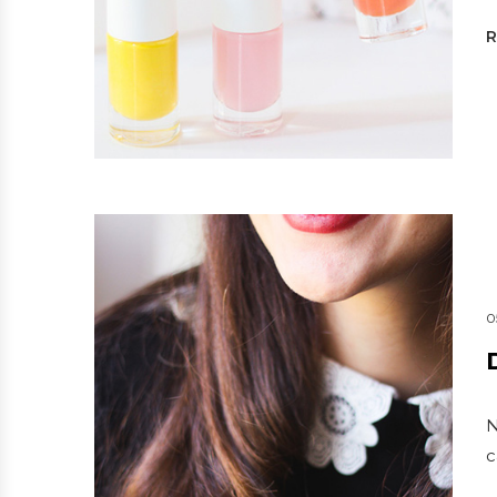
0
N
c