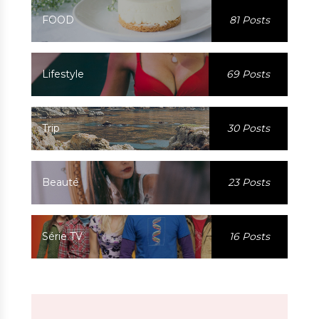
FOOD
81 Posts
Lifestyle
69 Posts
Trip
30 Posts
Beauté
23 Posts
Série TV
16 Posts