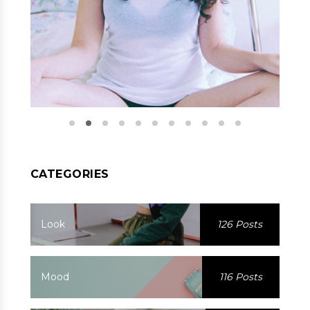
CATEGORIES
Look
126 Posts
Mood
116 Posts