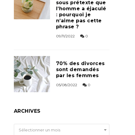
sous prétexte que
l’homme a éjaculé
: pourquoi je
n’aime pas cette
phrase ?
09/11/2022
0
70% des divorces
sont demandés
par les femmes
05/08/2022
0
ARCHIVES
Archives
Sélectionner un mois