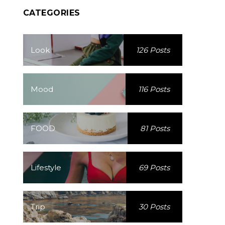
CATEGORIES
Look
126 Posts
Mood
116 Posts
FOOD
81 Posts
Lifestyle
69 Posts
Trip
30 Posts