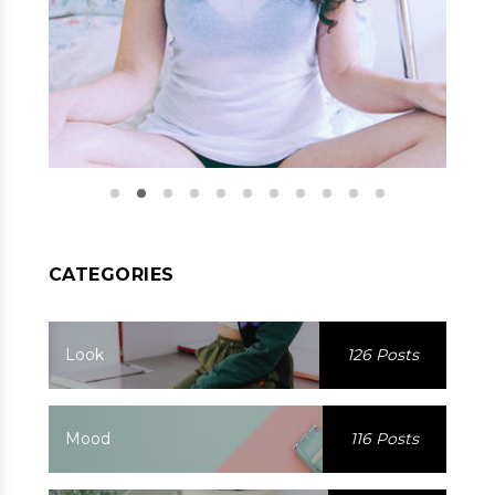
CATEGORIES
Look
126 Posts
Mood
116 Posts