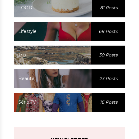
FOOD
81 Posts
Lifestyle
69 Posts
Trip
30 Posts
Beauté
23 Posts
Série TV
16 Posts