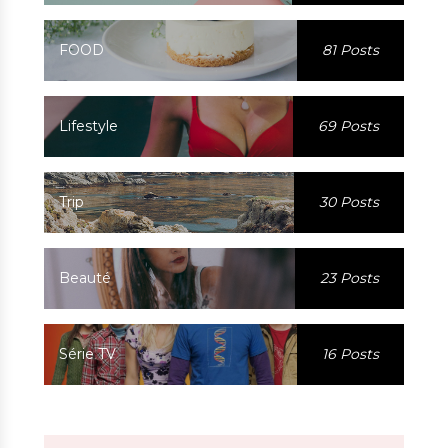
FOOD
81 Posts
Lifestyle
69 Posts
Trip
30 Posts
Beauté
23 Posts
Série TV
16 Posts