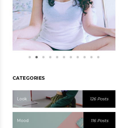
CATEGORIES
Look
126 Posts
Mood
116 Posts