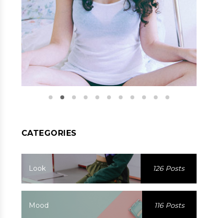
CATEGORIES
Look
126 Posts
Mood
116 Posts