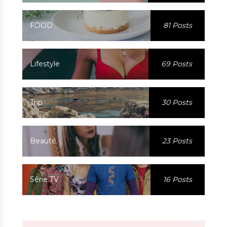
FOOD
81 Posts
Lifestyle
69 Posts
Trip
30 Posts
Beauté
23 Posts
Série TV
16 Posts