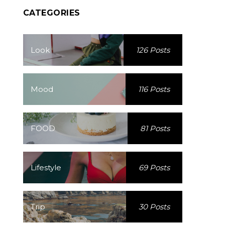
CATEGORIES
Look
126 Posts
Mood
116 Posts
FOOD
81 Posts
Lifestyle
69 Posts
Trip
30 Posts