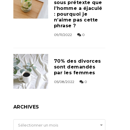
sous prétexte que
l’homme a éjaculé
: pourquoi je
n’aime pas cette
phrase ?
09/11/2022
0
70% des divorces
sont demandés
par les femmes
05/08/2022
0
ARCHIVES
Archives
Sélectionner un mois