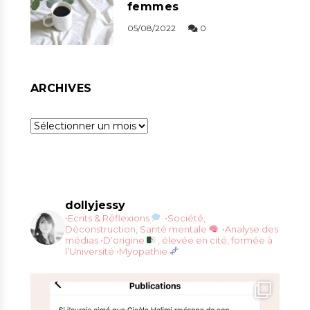
femmes
05/08/2022
0
ARCHIVES
Archives
dollyjessy
•Ecrits & Réflexions
•Société,
Déconstruction, Santé mentale
•Analyse des
médias
•D’origine
, élevée en cité, formée à
l’Université
•Myopathie