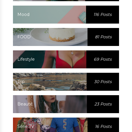
Mood
116 Posts
FOOD
81 Posts
Lifestyle
69 Posts
Trip
30 Posts
Beauté
23 Posts
Série TV
16 Posts