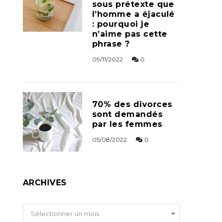
sous prétexte que
l’homme a éjaculé
: pourquoi je
n’aime pas cette
phrase ?
09/11/2022
0
70% des divorces
sont demandés
par les femmes
05/08/2022
0
ARCHIVES
Archives
Sélectionner un mois