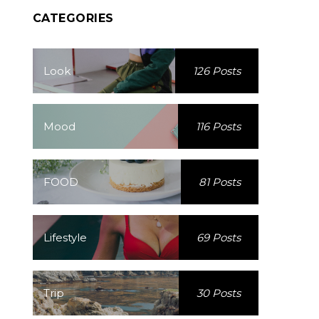
CATEGORIES
Look
126 Posts
Mood
116 Posts
FOOD
81 Posts
Lifestyle
69 Posts
Trip
30 Posts