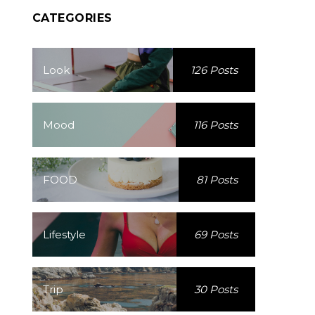
CATEGORIES
Look
126 Posts
Mood
116 Posts
FOOD
81 Posts
Lifestyle
69 Posts
Trip
30 Posts