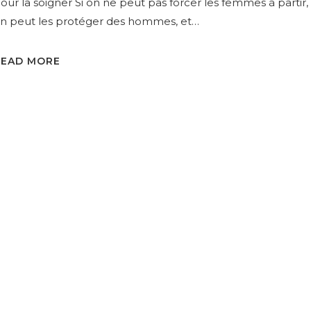
our la soigner Si on ne peut pas forcer les femmes à partir,
n peut les protéger des hommes, et…
READ MORE