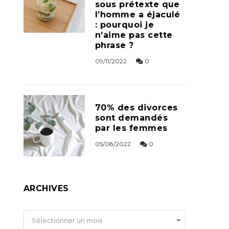
sous prétexte que
l’homme a éjaculé
: pourquoi je
n’aime pas cette
phrase ?
09/11/2022
0
70% des divorces
sont demandés
par les femmes
05/08/2022
0
ARCHIVES
Archives
Sélectionner un mois