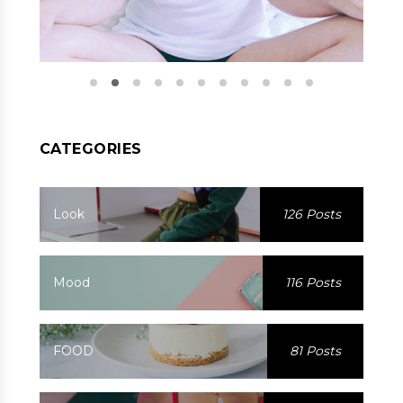
CATEGORIES
Look
126 Posts
Mood
116 Posts
FOOD
81 Posts