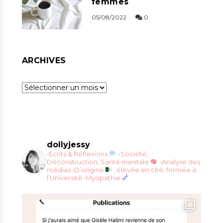
femmes
05/08/2022
0
ARCHIVES
Archives
dollyjessy
•Ecrits & Réflexions
•Société,
Déconstruction, Santé mentale
•Analyse des
médias
•D’origine
, élevée en cité, formée à
l’Université
•Myopathie