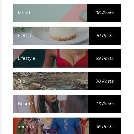
Mood
116 Posts
FOOD
81 Posts
Lifestyle
69 Posts
Trip
30 Posts
Beauté
23 Posts
Série TV
16 Posts