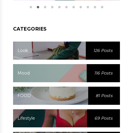
CATEGORIES
Look
126 Posts
Mood
116 Posts
FOOD
81 Posts
Lifestyle
69 Posts