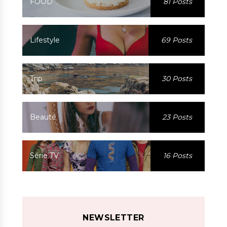
FOOD
81 Posts
Lifestyle
69 Posts
Trip
30 Posts
Beauté
23 Posts
Série TV
16 Posts
NEWSLETTER