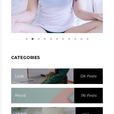
CATEGORIES
Look
126 Posts
Mood
116 Posts