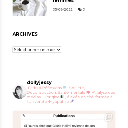
femmes
05/08/2022
0
ARCHIVES
Archives
dollyjessy
•Ecrits & Réflexions
•Société,
Déconstruction, Santé mentale
•Analyse des
médias
•D’origine
, élevée en cité, formée à
l’Université
•Myopathie