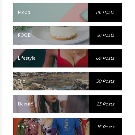
Mood
116 Posts
FOOD
81 Posts
Lifestyle
69 Posts
Trip
30 Posts
Beauté
23 Posts
Série TV
16 Posts