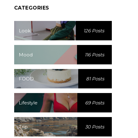
CATEGORIES
Look
126 Posts
Mood
116 Posts
FOOD
81 Posts
Lifestyle
69 Posts
Trip
30 Posts