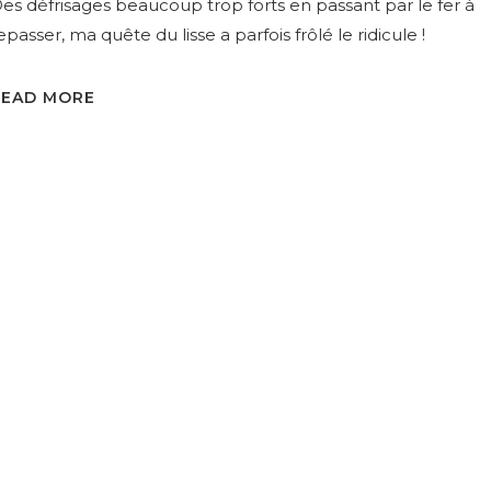
es défrisages beaucoup trop forts en passant par le fer à
epasser, ma quête du lisse a parfois frôlé le ridicule !
READ MORE