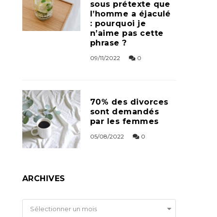
sous prétexte que
l’homme a éjaculé
: pourquoi je
n’aime pas cette
phrase ?
09/11/2022
0
70% des divorces
sont demandés
par les femmes
05/08/2022
0
ARCHIVES
Archives
Sélectionner un mois