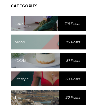
CATEGORIES
Look
126 Posts
Mood
116 Posts
FOOD
81 Posts
Lifestyle
69 Posts
Trip
30 Posts