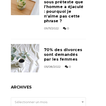
sous prétexte que
l’homme a éjaculé
: pourquoi je
n’aime pas cette
phrase ?
09/11/2022
0
70% des divorces
sont demandés
par les femmes
05/08/2022
0
ARCHIVES
Archives
Sélectionner un mois