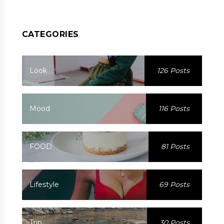
CATEGORIES
Look
126 Posts
Mood
116 Posts
FOOD
81 Posts
Lifestyle
69 Posts
Trip
30 Posts