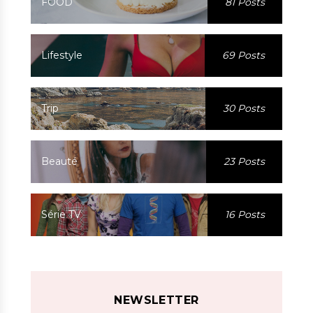
FOOD
81 Posts
Lifestyle
69 Posts
Trip
30 Posts
Beauté
23 Posts
Série TV
16 Posts
NEWSLETTER