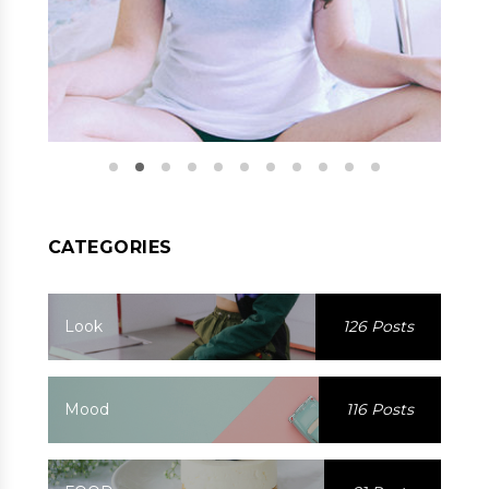
CATEGORIES
Look
126 Posts
Mood
116 Posts