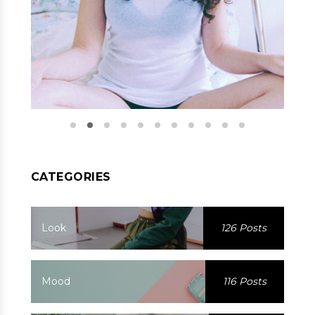
CATEGORIES
Look
126 Posts
Mood
116 Posts