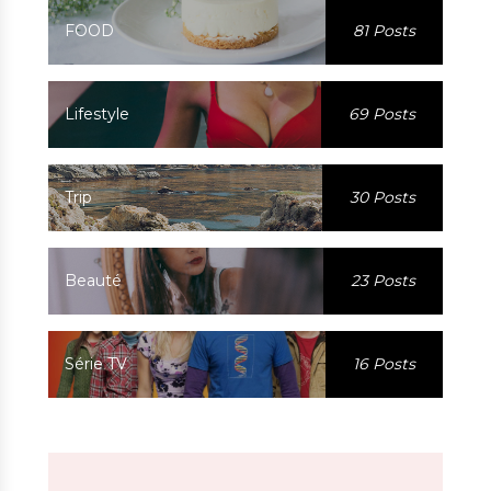
FOOD
81 Posts
Lifestyle
69 Posts
Trip
30 Posts
Beauté
23 Posts
Série TV
16 Posts