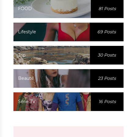
FOOD
81 Posts
Lifestyle
69 Posts
Trip
30 Posts
Beauté
23 Posts
Série TV
16 Posts