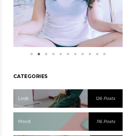
CATEGORIES
Look
126 Posts
Mood
116 Posts